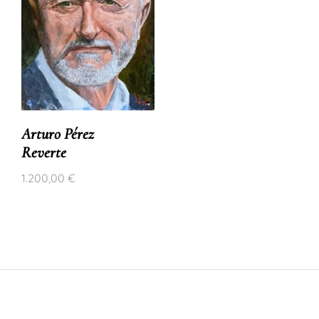
Arturo Pérez
Reverte
1.200,00
€