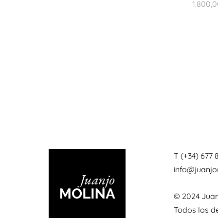
1.800,
T (+34) 677 
info@juanj
© 2024 Juan
Todos los d