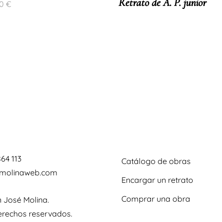
Retrato de A. P. junior
00
€
864 113
Catálogo de obras
omolinaweb.com
Encargar un retrato
Comprar una obra
 José Molina.
erechos reservados.