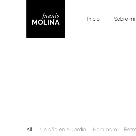
Inicio
Sobre mí
All
Un año en el jardín
Hammam
Retr