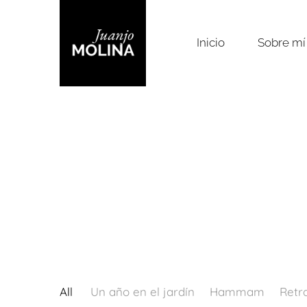
Inicio
Sobre mí
All
Un año en el jardín
Hammam
Retr