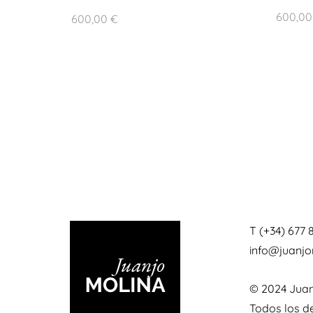
600,0
600,00
€
T (+34) 677 
info@juanj
© 2024 Juan
Todos los d