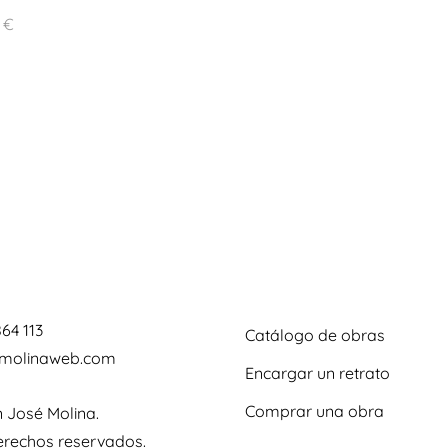
0
€
864 113
Catálogo de obras
omolinaweb.com
Encargar un retrato
Comprar una obra
 José Molina.
erechos reservados.