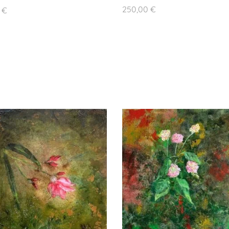
250,00
€
0
€