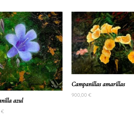
Campanillas amarillas
900,00
€
illa azul
0
€