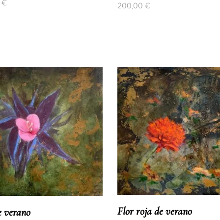
0
€
200,00
€
Flor roja de verano
e verano