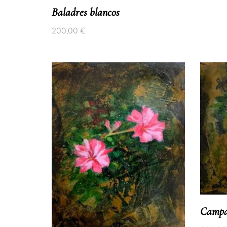
Baladres blancos
200,00
€
Campan