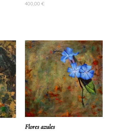
400,00
€
Flores azules