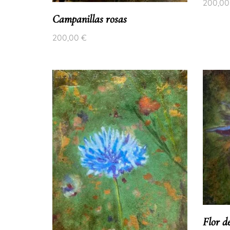
200,0
Campanillas rosas
200,00
€
Flor d