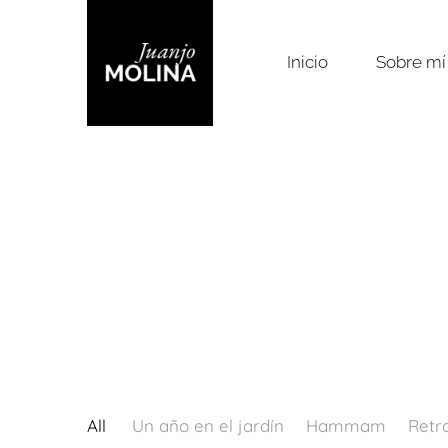
Inicio
Sobre mí
All
Un año en el jardín
Hammam
Retr