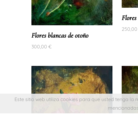
Flores
T (+34) 677 
250,0
info@juanj
Flores blancas de otoño
300,00
€
© 2024 Juan
Todos los d
Diseño web: Le
Este sitio web utiliza cookies para que usted tenga l
mencionadas 