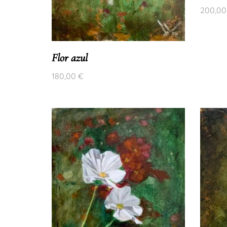
200,0
Flor azul
180,00
€