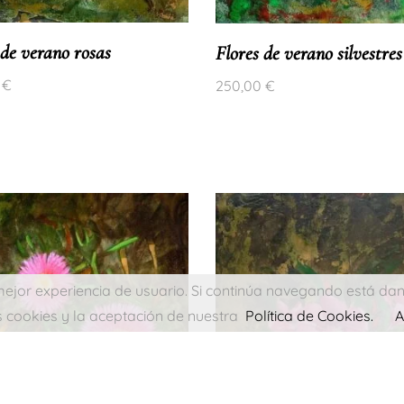
 de verano rosas
Flores de verano silvestres
864 113
Catálogo de obras
0
€
250,00
€
omolinaweb.com
Encargar un retrato
Comprar una obra
 José Molina.
erechos reservados.
monside
a mejor experiencia de usuario. Si continúa navegando está d
cookies y la aceptación de nuestra
Política de Cookies.
A