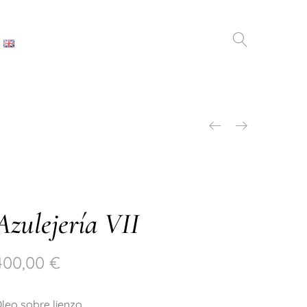
Azulejería VII
400,00
€
leo sobre lienzo.