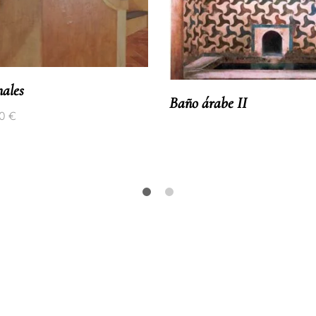
ales
Baño árabe II
00
€