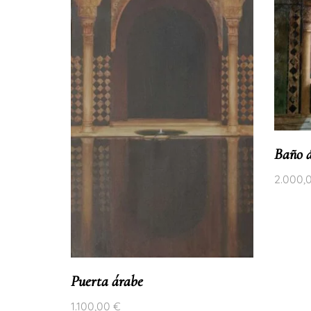
Baño 
2.000,
Puerta árabe
1.100,00
€