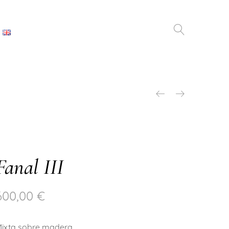
Fanal III
600,00
€
ixta sobre madera.