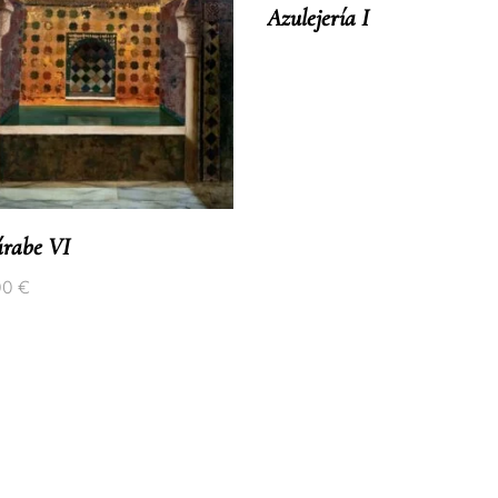
Azulejería I
árabe VI
00
€