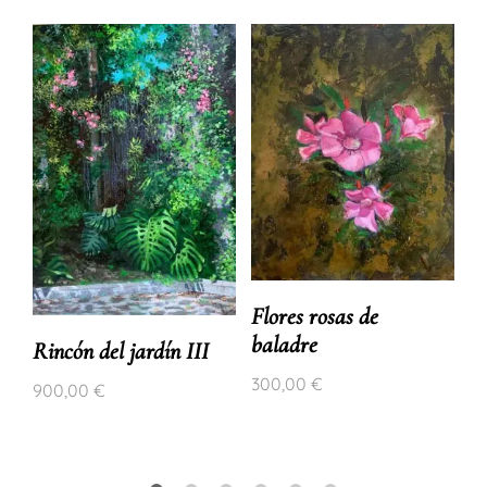
Flores rosas de
baladre
Rincón del jardín III
300,00
€
900,00
€