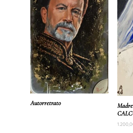
Autorretrato
Madre
CALC
1.200,