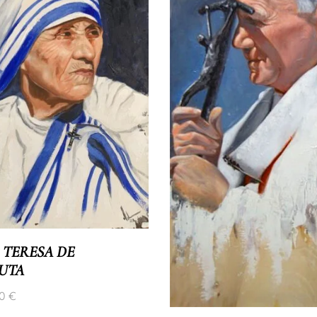
 TERESA DE
UTA
00
€