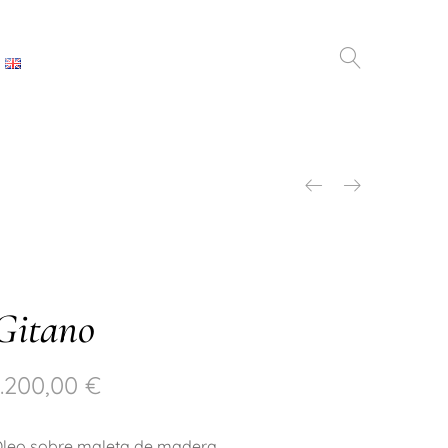
Gitano
1.200,00
€
leo sobre maleta de madera.