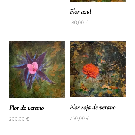
Flor azul
180,00
€
Flor roja de verano
Flor de verano
250,00
€
200,00
€