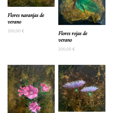
Flores naranjas de
verano
200,00
€
Flores rojas de
verano
200,00
€