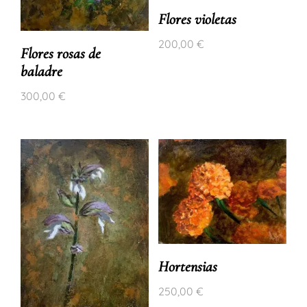
Flores violetas
200,00
€
Flores rosas de
baladre
300,00
€
Hortensias
250,00
€