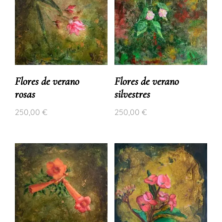
Flores de verano
Flores de verano
rosas
silvestres
250,00
€
250,00
€