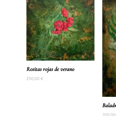
Rositas rojas de verano
250,00
€
Baladr
200,0