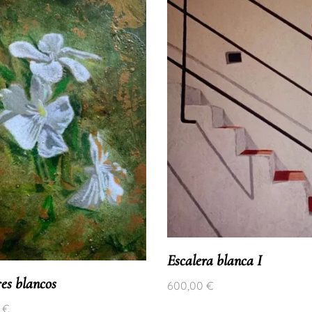
Escalera blanca I
es blancos
600,00
€
0
€