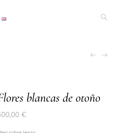
Flores blancas de otoño
300,00
€
leo sobre lienzo.