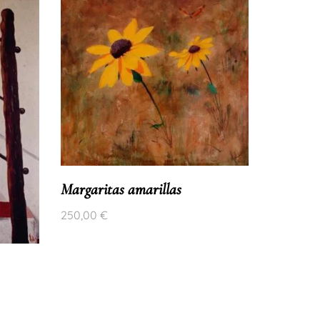
Margaritas amarillas
Amapola
250,00
€
400,00
€