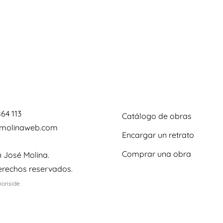
864 113
Catálogo de obras
omolinaweb.com
Encargar un retrato
Comprar una obra
 José Molina.
erechos reservados.
monside