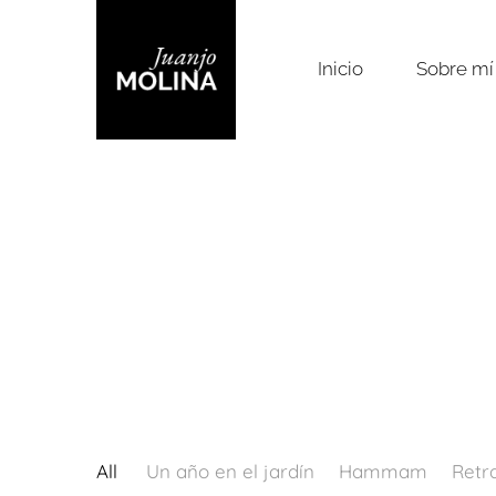
Inicio
Sobre mí
All
Un año en el jardín
Hammam
Retr