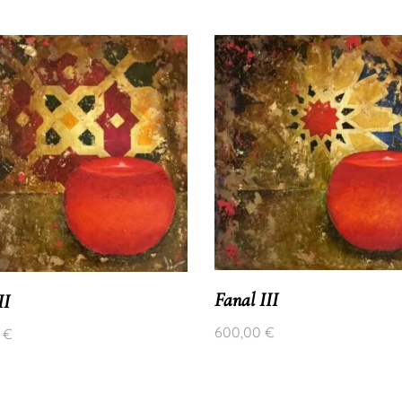
Fanal III
II
600,00
€
0
€