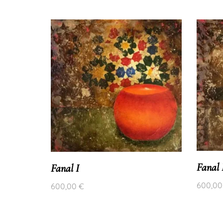
Fanal 
Fanal I
600,0
600,00
€