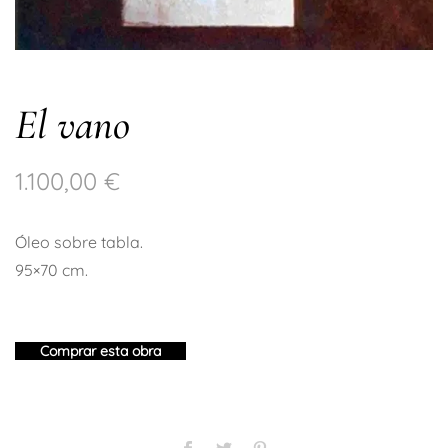
El vano
1.100,00
€
Óleo sobre tabla.
95×70 cm.
Comprar esta obra