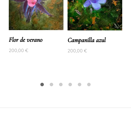
Flor de verano
Campanilla azul
200,00
€
200,00
€